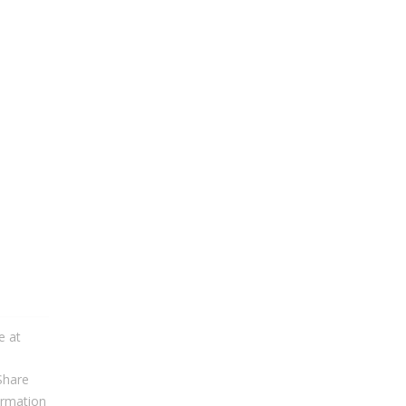
e at
Share
ormation