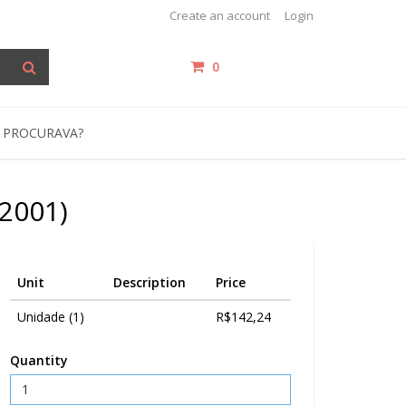
Create an account
Login
0
items /
R$0,00
 PROCURAVA?
(2001)
Unit
Description
Price
Unidade (1)
R$142,24
Quantity