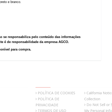
reto e branco.
ão se responsabiliza pelo conteúdo das informações
site é de responsabilidade da empresa AGCO.
ponível para compra.
QUICK LINKS
POLÍTICA DE COOKIES
California Notic
POLÍTICA DE
Collection
Do Not Sell or 
PRIVACIDADE
TERMOS DE USO
My Personal Inf