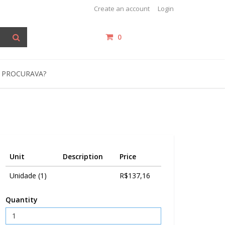
Create an account
Login
0
items /
R$0,00
 PROCURAVA?
Unit
Description
Price
Unidade (1)
R$137,16
Quantity