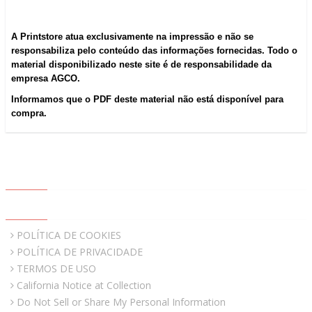
A Printstore atua exclusivamente na impressão e não se
responsabiliza pelo conteúdo das informações fornecidas. Todo o
material disponibilizado neste site é de responsabilidade da
empresa AGCO.
Informamos que o PDF deste material não está disponível para
compra.
ABOUT US
QUICK LINKS
POLÍTICA DE COOKIES
POLÍTICA DE PRIVACIDADE
TERMOS DE USO
California Notice at Collection
Do Not Sell or Share My Personal Information